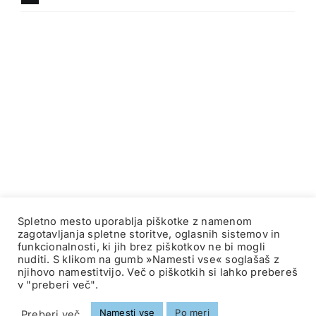
Spletno mesto uporablja piškotke z namenom
zagotavljanja spletne storitve, oglasnih sistemov in
funkcionalnosti, ki jih brez piškotkov ne bi mogli
nuditi. S klikom na gumb »Namesti vse« soglašaš z
Copyright 2012 - 2025 |
Avada Website Builder
by
Avada
|
njihovo namestitvijo. Več o piškotkih si lahko prebereš
v "preberi več".
All Rights Reserved | Powered by
WordPress
Facebook
Twitter
Instagram
Pinterest
Namesti vse
Po meri
Preberi več