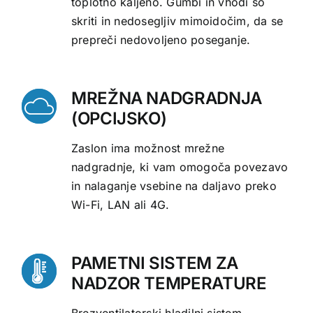
toplotno kaljeno. Gumbi in vhodi so
skriti in nedosegljiv mimoidočim, da se
prepreči nedovoljeno poseganje.
MREŽNA NADGRADNJA
(OPCIJSKO)
Zaslon ima možnost mrežne
nadgradnje, ki vam omogoča povezavo
in nalaganje vsebine na daljavo preko
Wi-Fi, LAN ali 4G.
PAMETNI SISTEM ZA
NADZOR TEMPERATURE
Brezventilatorski hladilni sistem