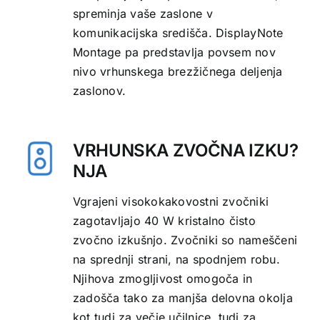
spreminja vaše zaslone v
komunikacijska središča. DisplayNote
Montage pa predstavlja povsem nov
nivo vrhunskega brezžičnega deljenja
zaslonov.
VRHUNSKA ZVOČNA IZKU?
NJA
Vgrajeni visokokakovostni zvočniki
zagotavljajo 40 W kristalno čisto
zvočno izkušnjo. Zvočniki so nameščeni
na sprednji strani, na spodnjem robu.
Njihova zmogljivost omogoča in
zadošča tako za manjša delovna okolja
kot tudi za večje učilnice, tudi za