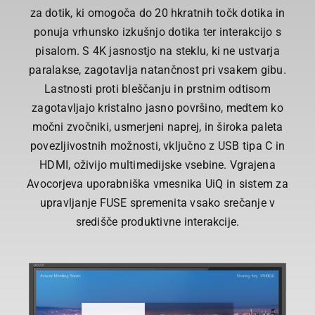
za dotik, ki omogoča do 20 hkratnih točk dotika in
ponuja vrhunsko izkušnjo dotika ter interakcijo s
pisalom. S 4K jasnostjo na steklu, ki ne ustvarja
paralakse, zagotavlja natančnost pri vsakem gibu.
Lastnosti proti bleščanju in prstnim odtisom
zagotavljajo kristalno jasno površino, medtem ko
močni zvočniki, usmerjeni naprej, in široka paleta
povezljivostnih možnosti, vključno z USB tipa C in
HDMI, oživijo multimedijske vsebine. Vgrajena
Avocorjeva uporabniška vmesnika UiQ in sistem za
upravljanje FUSE spremenita vsako srečanje v
središče produktivne interakcije.