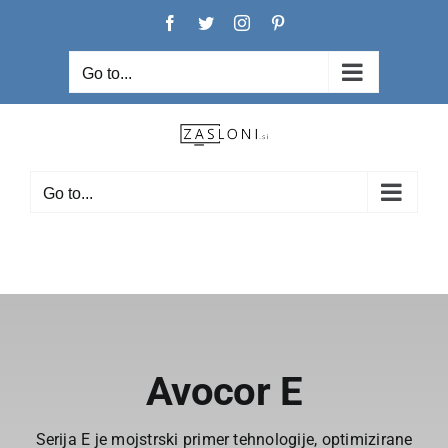
Skip
Facebook
Twitter
Instagram
Pinterest
to
content
Go to...
Go to...
Avocor E
Serija E je mojstrski primer tehnologije, optimizirane